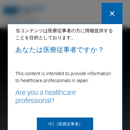
当コンテンツは医療従事者の方に情報提供する
ことを目的としております。
あなたは医療従事者ですか？
This content is intended to provide information
to healthcare professionals in Japan.
Are you a healthcare
professional?
YES（医療従事者）