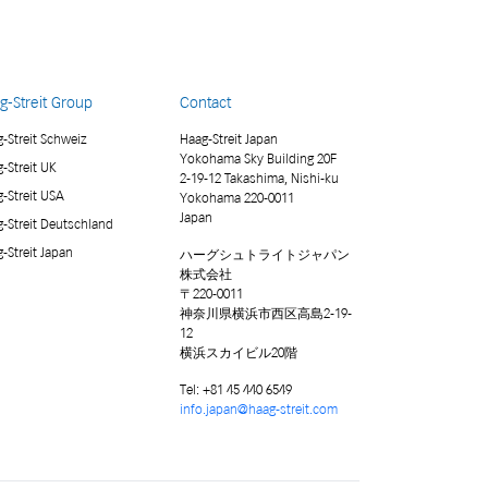
g-Streit Group
Contact
-Streit Schweiz
Haag-Streit Japan
Yokohama Sky Building 20F
-Streit UK
2-19-12 Takashima, Nishi-ku
-Streit USA
Yokohama 220-0011
Japan
-Streit Deutschland
-Streit Japan
ハーグシュトライトジャパン
株式会社
〒220-0011
神奈川県横浜市西区高島2-19-
12
横浜スカイビル20階
Tel:
+81 45 440 6549
info.japan@haag-streit.com