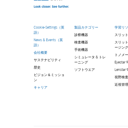
Cookie-Settings（英
製品カテゴリー
学習リ
語）
診察機器
スリッ
News & Events（英
検査機器
スリッ
語）
ージン
手術機器
会社概要
トノメ
シミュレータ & トレ
サステナビリティ
ーニング
Eyestar 
歴史
ソフトウエア
Lenstar 
ビジョン＆ミッショ
視野検
ン
近視管
キャリア