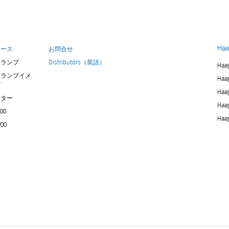
Haa
ソース
お問合せ
トランプ
Distributors（英語）
Haag
トランプイメ
Haag
グ
Haag
ーター
Haag
900
Haag
900
査
理