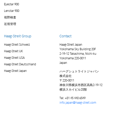
Eyestar 900
Lenstar 900
視野検査
近視管理
Haag-Streit Group
Contact
Haag-Streit Schweiz
Haag-Streit Japan
Yokohama Sky Building 20F
Haag-Streit UK
2-19-12 Takashima, Nishi-ku
Haag-Streit USA
Yokohama 220-0011
Japan
Haag-Streit Deutschland
Haag-Streit Japan
ハーグシュトライトジャパン
株式会社
〒220-0011
神奈川県横浜市西区高島2-19-12
横浜スカイビル20階
Tel:
+81 45 440 6549
info.japan@haag-streit.com