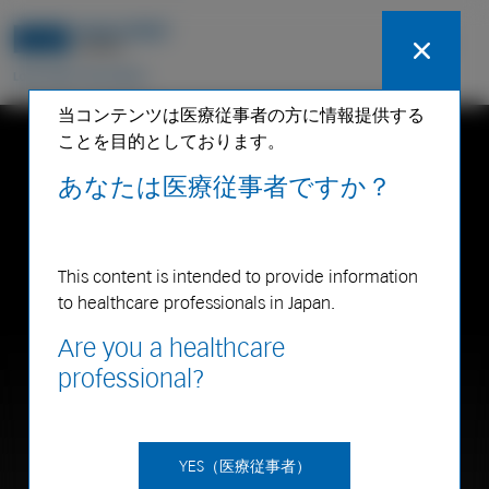
当コンテンツは医療従事者の方に情報提供する
ことを目的としております。
あなたは医療従事者ですか？
This content is intended to provide information
to healthcare professionals in Japan.
Are you a healthcare
professional?
YES（医療従事者）